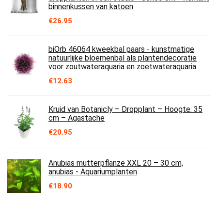
binnenkussen van katoen
€
26.95
biOrb 46064 kweekbal paars - kunstmatige
natuurlijke bloemenbal als plantendecoratie
voor zoutwateraquaria en zoetwateraquaria
€
12.63
Kruid van Botanicly – Dropplant – Hoogte: 35
cm – Agastache
€
20.95
Anubias mutterpflanze XXL 20 – 30 cm,
anubias - Aquariumplanten
€
18.90