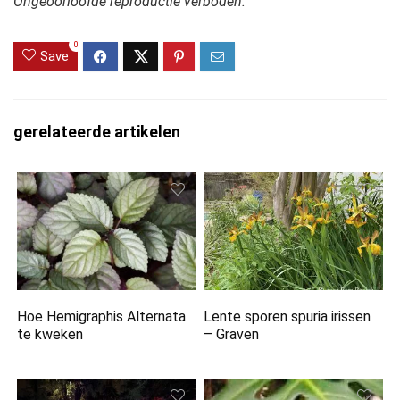
Ongeoorloofde reproductie verboden.
0
Save
gerelateerde artikelen
Hoe Hemigraphis Alternata
Lente sporen spuria irissen
te kweken
– Graven