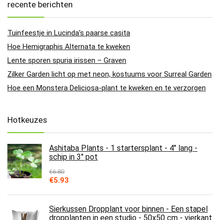
recente berichten
Tuinfeestje in Lucinda’s paarse casita
Hoe Hemigraphis Alternata te kweken
Lente sporen spuria irissen – Graven
Zilker Garden licht op met neon, kostuums voor Surreal Garden
Hoe een Monstera Deliciosa-plant te kweken en te verzorgen
Hotkeuzes
Ashitaba Plants - 1 startersplant - 4" lang -
schip in 3" pot
€
6.80
Oorspronkelijke
Huidige
€
5.93
prijs
prijs
was:
is:
€6.80.
€5.93.
Sierkussen Dropplant voor binnen - Een stapel
dropplanten in een studio - 50x50 cm - vierkant