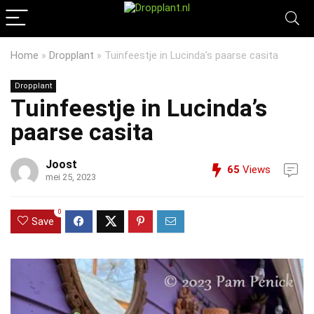
Home
»
Dropplant
»
Tuinfeestje in Lucinda’s paarse casita
Dropplant
Tuinfeestje in Lucinda’s
paarse casita
Joost
65
Views
mei 25, 2023
0
Save