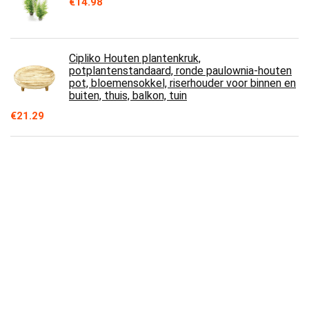
€
14.98
Cipliko Houten plantenkruk,
potplantenstandaard, ronde paulownia-houten
pot, bloemensokkel, riserhouder voor binnen en
buiten, thuis, balkon, tuin
€
21.29
AquaOne Aquariumplanten, 5 x waterplanten,
middengrond, aquariumplanten, Anubias
Cryptocoryne, Lobelia, Pogostemon
Microsorum, set met 5 middengrondplanten
€
32.59