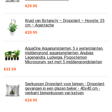
€
29.95
Kruid van Botanicly – Dropplant – Hoogte: 35
cm – Agastache
€
20.95
AquaOne Aquariumplanten, 5 x waterplanten,
middengrond, aquariumplanten, Anubias
Lagenandra, Ludwigia, Pogostemon
Microsorum, set met 5 middengrondplanten
€
32.59
Sierkussen Dropplant voor binnen - Dropplant
gevangen in een glazen beker - 40x40 cm -
vierkant binnenkussen van katoen
€
24.95